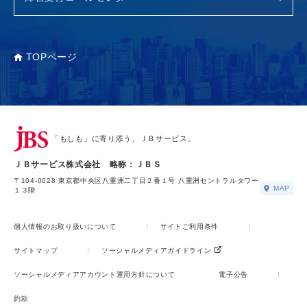
TOPページ
「もしも」に寄り添う、ＪＢサービス。
ＪＢサービス株式会社 略称：ＪＢＳ
〒104-0028 東京都中央区八重洲二丁目２番１号 八重洲セントラルタワー
MAP
１３階
個人情報のお取り扱いについて
サイトご利用条件
サイトマップ
ソーシャルメディアガイドライン
ソーシャルメディアアカウント運用方針について
電子公告
約款