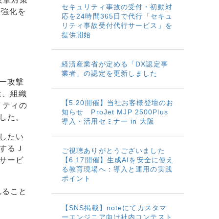
セキュリティ事故の受付・初動対
の強化を
応を24時間365日で代行「セキュ
リティ事故受付代行サービス」を
提供開始
経済産業省が定める「DX認定事
業者」の認定を更新しました
ー攻撃
は、組織
【5.20開催】当社お客様登壇のお
リティの
知らせ ProJet MJP 2500Plus
した。
導入・活用セミナー in 大阪
したい
するＪ
ご視聴ありがとうございました
サービ
【6.17開催】生成AIを安全に使え
る教育現場へ：導入と運用の実践
ポイント
れること
【SNS掲載】noteにてカスタマ
ーエンジニア向け社内コンテスト