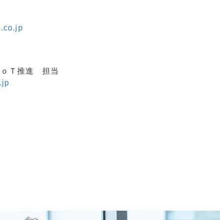
.co.jp
ＩｏＴ推進 担当
.jp