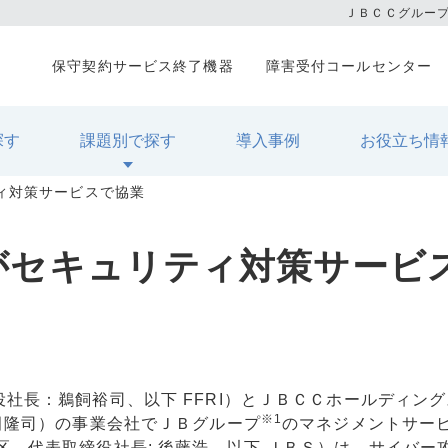
ＪＢＣＣグルー
保守契約サービス終了機器
障害受付コールセンター
探す
課題別で探す
導入事例
お役立ち情
ティ対策サービスで協業
スがセキュリティ対策サービ
役社長：鵜飼裕司、以下 FFRI）とＪＢＣＣホールディン
※1
山田隆司）の事業会社でＪＢグループ
のマネジメントサー
区、代表取締役社長: 後藤浩、以下 ＪＢＳ）は、サイバー