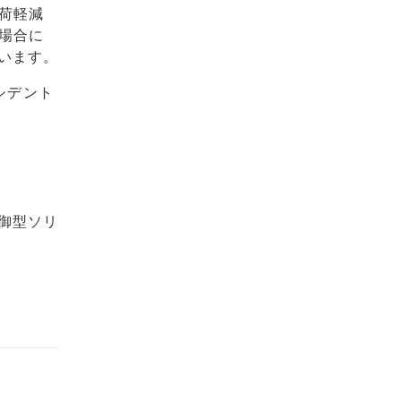
荷軽減
場合に
います。
ンシデント
御型ソリ