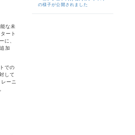
の様子が公開されました
不能な未
スタート
ーに、
を追加
トでの
対して
トレーニ
。