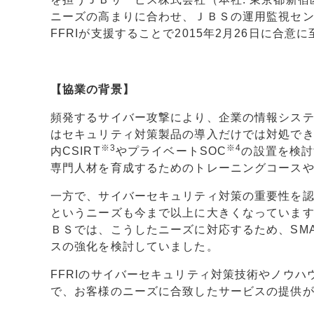
ニーズの高まりに合わせ、ＪＢＳの運用監視セン
FFRIが支援することで2015年2月26日に合
【協業の背景】
頻発するサイバー攻撃により、企業の情報シス
はセキュリティ対策製品の導入だけでは対処でき
※3
※4
内CSIRT
やプライベートSOC
の設置を検討
専門人材を育成するためのトレーニングコース
一方で、サイバーセキュリティ対策の重要性を
というニーズも今まで以上に大きくなっていま
ＢＳでは、こうしたニーズに対応するため、SM
スの強化を検討していました。
FFRIのサイバーセキュリティ対策技術やノウハ
で、お客様のニーズに合致したサービスの提供