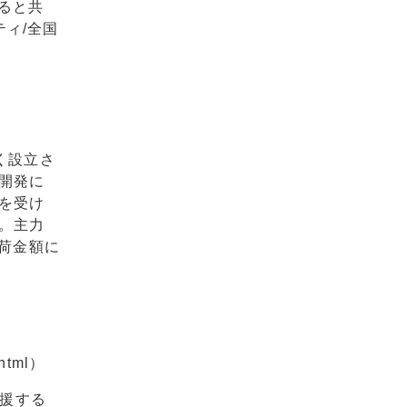
ると共
ィ/全国
く設立さ
開発に
を受け
。主力
荷金額に
html）
で支援する