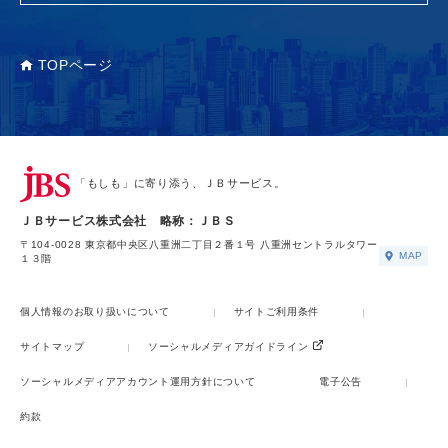
TOPページ
「もしも」に寄り添う、ＪＢサービス。
ＪＢサービス株式会社 略称：ＪＢＳ
〒104-0028 東京都中央区八重洲二丁目２番１号 八重洲セントラルタワー
MAP
１３階
個人情報のお取り扱いについて
サイトご利用条件
サイトマップ
ソーシャルメディアガイドライン
ソーシャルメディアアカウント運用方針について
電子公告
約款