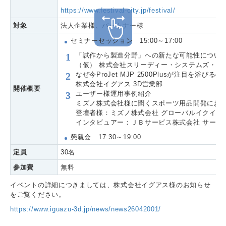
https://www.festival-city.jp/festival/
対象
法人企業様、パートナー様
セミナーセッション 15:00～17:00
「試作から製造分野」への新たな可能性につい
（仮） 株式会社スリーディー・システムズ・ジャ
なぜ今ProJet MJP 2500Plusが注目を浴びるの
株式会社イグアス 3D営業部
開催概要
ユーザー様運用事例紹介
ミズノ株式会社様に聞くスポーツ用品開発におけるProJ
登壇者様：ミズノ株式会社 グローバルイクイップ
インタビュアー：ＪＢサービス株式会社 サービス
懇親会 17:30～19:00
定員
30名
参加費
無料
イベントの詳細につきましては、株式会社イグアス様のお知らせ
をご覧ください。
https://www.iguazu-3d.jp/news/news26042001/