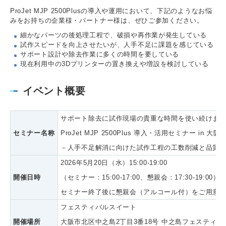
ProJet MJP 2500Plusの導入や運用において、下記のようなお悩
みをお持ちの企業様・パートナー様は、ぜひご参加ください。
細かなパーツの後処理工程で、破損や再作業が発生している
試作スピードを向上させたいが、人手不足に課題を感じている
サポート設計や除去作業に多くの時間を要している
現在利用中の3Dプリンターの置き換えや増設を検討している
イベント概要
サポート除去に試作現場の貴重な時間を使い続けま
セミナー名称
ProJet MJP 2500Plus 導入・活用セミナー in 大阪
－人手不足解消に向けた試作工程の工数削減と品質
2026年5月20日（水）15:00-19:00
開催日時
（セミナー：15:00-17:00、懇親会：17:30-19:00）
セミナー終了後に懇親会（アルコール付）をご用意し
フェスティバルスイート
開催場所
大阪市北区中之島2丁目3番18号 中之島フェスティバ