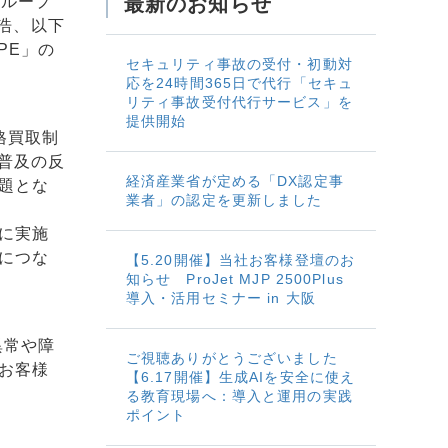
グループ
最新のお知らせ
藤浩、以下
PE」の
セキュリティ事故の受付・初動対
応を24時間365日で代行「セキュ
リティ事故受付代行サービス」を
提供開始
格買取制
。普及の反
経済産業省が定める「DX認定事
題とな
業者」の認定を更新しました
に実施
につな
【5.20開催】当社お客様登壇のお
知らせ ProJet MJP 2500Plus
導入・活用セミナー in 大阪
異常や障
ご視聴ありがとうございました
お客様
【6.17開催】生成AIを安全に使え
る教育現場へ：導入と運用の実践
ポイント