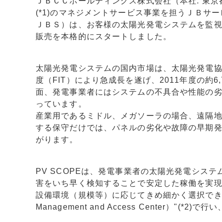
ＪＢＣＣホールディングス株式会社（本社: 東京
(*1)のマネジメントサービス事業を担うＪＢサー
ＪＢＳ）は、お客様の太陽光発電システムを監視し
販売を本格的にスタートしました。
太陽光発電システムの国内市場は、太陽光発電協会
度（FIT）により急成長を遂げ、2011年度の約6
面、発電事業者にはシステムの不具合や性能の
っています。
産業用であるミドル、メガソーラの場合、遠隔
する保守だけでは、パネルの劣化や故障の早期
がります。
PV SCOPEは、発電事業者の太陽光発電シス
害をいち早く検知することで安定した稼働を実
設備環境（規模等）に応じてきめ細かく選択できます
Management and Access Center）"(