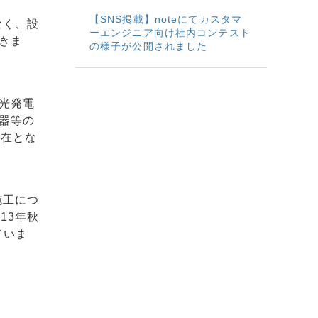
【SNS掲載】noteにてカスタマ
なく、設
ーエンジニア向け社内コンテスト
きま
の様子が公開されました
光発電
器等の
不在とな
施工につ
13年秋
ていま