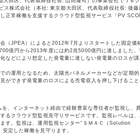
都大田区、代表取締役社長: 山田隆司）の事業会社でＪＢ
ビス株式会社（本社: 東京都大田区、代表取締役社長: 後
正常稼働を支援するクラウド型監視サービス「PV SCO
（JPEA）によると2012年7月よりスタートした固定価
,700億円から2013年度には約2兆5000億円に達しました
劣化などにより想定した発電量に達しない発電量のロスが課
地での運用となるため、太陽光パネルメーカーなどが定期的
発見ができず発電量のロスによる売電収入を押し下げること
テムを、インターネット経由で経験豊富な専任者が監視し、
現するクラウド型監視見守りサービスです。監視レベルは、
。監視は、運用監視センター"ＳＭＡＣ（Solution
*2)で行い、安定した稼働を見守ります。