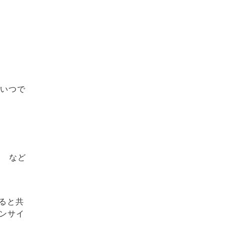
。いつで
ス など
ると共
ンサイ