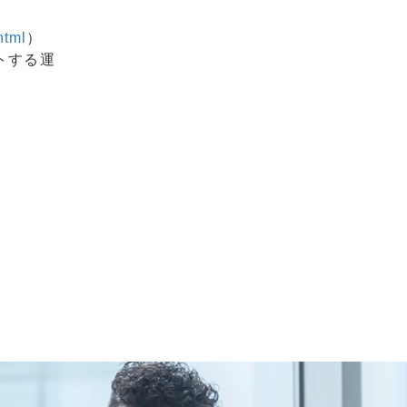
html
）
トする運