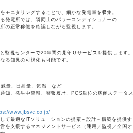
況をモニタリングすることで、細かな発電量を収集。
いる発電所では、隣同士のパワーコンディショナーの
電所の正常稼働を確認しながら監視します。
アと監視センターで20年間の見守りサービスを提供します
知なる知見の可視化も可能です。
削減量、日射量、気温 など
通知、発生中警報、警報履歴、PCS単位の稼働ステータ
tps://www.jbsvc.co.jp/
して最適なITソリューションの提案～設計～構築を提供す
経営を支援するマネジメントサービス（運用／監視／全国オ