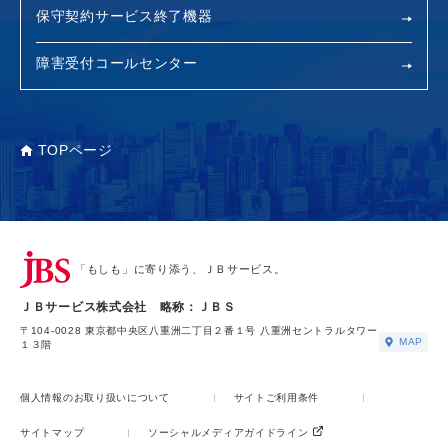
保守契約サービス終了機器
障害受付コールセンター
TOPページ
「もしも」に寄り添う、ＪＢサービス。
ＪＢサービス株式会社 略称：ＪＢＳ
〒104-0028 東京都中央区八重洲二丁目２番１号 八重洲セントラルタワー
MAP
１３階
個人情報のお取り扱いについて
サイトご利用条件
サイトマップ
ソーシャルメディアガイドライン