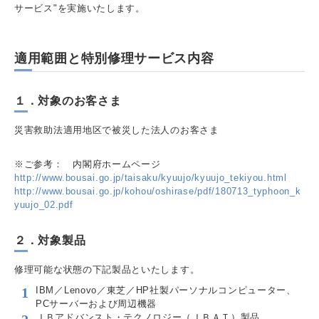
サービス"を実施いたします。
適用範囲と特別修理サービス内容
１．対象のお客さま
災害救助法適用地区で被災した法人のお客さま
※ご参考： 内閣府ホームページ
http://www.bousai.go.jp/taisaku/kyuujo/kyuujo_tekiyou.html
http://www.bousai.go.jp/kohou/oshirase/pdf/180713_typhoon_k
yuujo_02.pdf
２．対象製品
修理可能な状態の下記製品といたします。
IBM／Lenovo／東芝／HP社製パーソナルコンピューター、
PCサーバーおよび周辺機器
ＪＢアドバンスト・テクノロジー（ＪＢＡＴ）製品