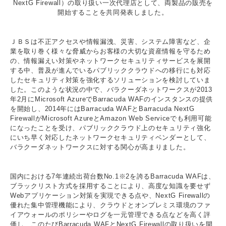
NextG Firewall）の取り扱い一次代理店として、両製品の販売を
開始することを共同発表しました。
ＪＢＳは不正アクセスや情報漏洩、災害、システム障害など、企
業を取り巻く様々な脅威からお客様の大切な資産情報を守るため
の、情報漏えい対策やネットワークセキュリティサービスを展開
する中、普及が進んでいるパブリッククラウドへの移行にも対応
したセキュリティ対策を強化するソリューションを検討していま
した。このような状況の中で、バラクーダネットワークスが2013
年2月にMicrosoft AzureでBarracuda WAFのインスタンスの提供
を開始し、2014年にはBarracuda WAFとBarracuda NextG
FirewallがMicrosoft AzureとAmazon Web Serviceでも利用可能
になったことを受け、パブリッククラウド上のセキュリティ強化
にいち早く対応したネットワークセキュリティベンダーとして、
バラクーダネットワークスに対する関心が高まりました。
国内における7年連続出荷台数No.1※2を誇るBarracuda WAFは、
ブラックリスト方式を採用することにより、高度な知識を要せず
Webアプリケーション対策を実現できる点や、NextG Firewallの
優れた集中管理機能により、クラウドとオンプレミス環境のファ
イアウォールのポリシーやログを一元管理できる点などを高く評
価し、このたびBarracuda WAFとNextG Firewallの取り扱いを開