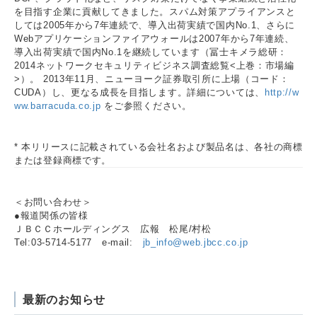
を目指す企業に貢献してきました。スパム対策アプライアンスと
しては2005年から7年連続で、導入出荷実績で国内No.1、さらに
Webアプリケーションファイアウォールは2007年から7年連続、
導入出荷実績で国内No.1を継続しています（冨士キメラ総研：
2014ネットワークセキュリティビジネス調査総覧<上巻：市場編
>）。 2013年11月、ニューヨーク証券取引所に上場（コード：
CUDA）し、更なる成長を目指します。詳細については、
http://w
ww.barracuda.co.jp
をご参照ください。
* 本リリースに記載されている会社名および製品名は、各社の商標
または登録商標です。
＜お問い合わせ＞
●報道関係の皆様
ＪＢＣＣホールディングス 広報 松尾/村松
Tel:03-5714-5177 e-mail:
jb_info@web.jbcc.co.jp
最新のお知らせ