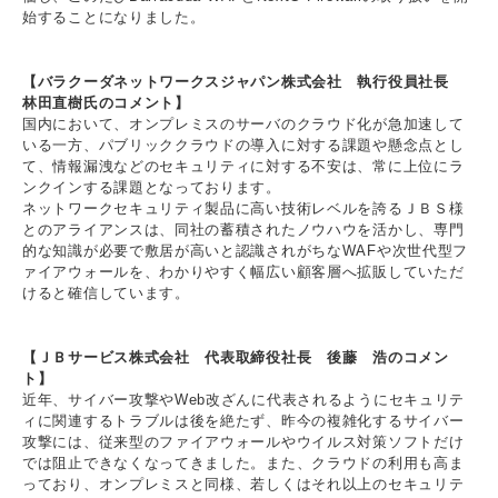
始することになりました。
【バラクーダネットワークスジャパン株式会社 執行役員社長
林田直樹氏のコメント】
国内において、オンプレミスのサーバのクラウド化が急加速して
いる一方、パブリッククラウドの導入に対する課題や懸念点とし
て、情報漏洩などのセキュリティに対する不安は、常に上位にラ
ンクインする課題となっております。
ネットワークセキュリティ製品に高い技術レベルを誇るＪＢＳ様
とのアライアンスは、同社の蓄積されたノウハウを活かし、専門
的な知識が必要で敷居が高いと認識されがちなWAFや次世代型フ
ァイアウォールを、わかりやすく幅広い顧客層へ拡販していただ
けると確信しています。
【ＪＢサービス株式会社 代表取締役社長 後藤 浩のコメン
ト】
近年、サイバー攻撃やWeb改ざんに代表されるようにセキュリテ
ィに関連するトラブルは後を絶たず、昨今の複雑化するサイバー
攻撃には、従来型のファイアウォールやウイルス対策ソフトだけ
では阻止できなくなってきました。また、クラウドの利用も高ま
っており、オンプレミスと同様、若しくはそれ以上のセキュリテ