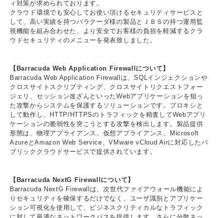
ィ対策が求められております。
クラウド環境でも安心してお使い頂けるセキュリティサービスと
して、高い実績を持つバラクーダ様の製品とＪＢＳの持つ運用監
視機能を組み合わせた、より安全でお客様の負担を軽減するクラ
ウドセキュリティのメニューを発表致しました。
【Barracuda Web Application Firewallについて】
Barracuda Web Application Firewallは、SQLインジェクションや
クロスサイトスクリプティング、クロスサイトリクエストフォー
ジェリ、セッション改ざんといったWebアプリケーションを狙っ
た攻撃からシステムを保護するソリューションです。プロキシと
して動作し、HTTP/HTTPSのトラフィックを精査してWebアプリ
ケーションの脆弱性を突こうとする攻撃を検出します。製品提供
形態は、物理アプライアンス、仮想アプライアンス、Microsoft
AzureとAmazon Web Service、VMware vCloud Airに対応したパ
ブリッククラウドサービスで提供されています。
【Barracuda NextG Firewallについて】
Barracuda NextG Firewallは、次世代ファイアウォール機能によ
りセキュリティを確保するだけでなく、ユーザ識別とアプリケー
ション可視化を使用して、ビジネスクリティカルなトラフィック
に対して最適なネットワークパスを提供します。さらに分散ネッ