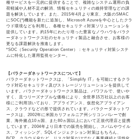
種サービスを一元的に提供することで、複雑なシステム運用の負
荷軽減や人材不足の解消、情報セキュリティの維持管理などの課
題を解決しています。また、2015年4月より東京、大阪のSMAC
にSOC(*)機能を新たに追加し、Microsoft Azureを中心としたクラ
ウド環境などを利用し、各種セキュリティ対策ソリューションを
提供しています。約15年にわたり培った豊富なノウハウをバラク
ーダネットワークス社のセキュリティ製品と融合させ、お客様の
更なる課題解決を推進します。
*SOC（Security Operation Center）：セキュリティ対策システ
ムに特化した運用監視センター。
【バラクーダネットワークスについて】
バラクーダネットワークスは、「Simplify IT」を可能にするクラ
ウド対応セキュリティ及びストレージソリューションを提供して
います。バラクーダネットワークス製品は、パワフルで、使いや
すく、且つリーズナブルな価格により、全世界15万社以上のお客
様にご利用頂いており、アプライアンス、仮想化アプライアン
ス、クラウドなどの形で提供されています。バラクーダネットワ
ークスは、2002年に米国カリフォルニア州シリコンバレーで創
業、海外拠点10ヵ国、また80ヵ国以上において正規代理店と提携
しています。2004年より日本での販売を開始し、スパムやウイル
ス、フィッシング、SQLインジェクション対策はもちろん、
BCP、クラウド化など、リスク対策だけでなく事業継続と活性化