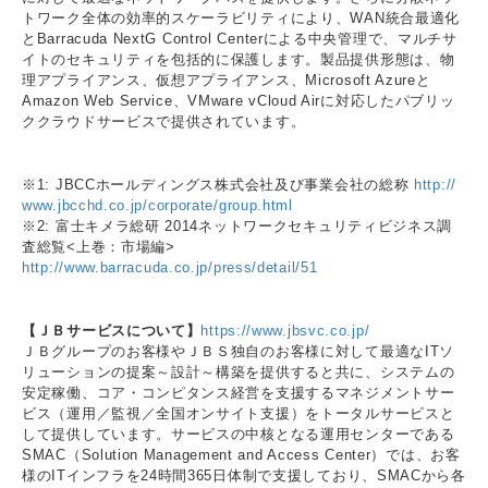
トワーク全体の効率的スケーラビリティにより、WAN統合最適化
とBarracuda NextG Control Centerによる中央管理で、マルチサ
イトのセキュリティを包括的に保護します。製品提供形態は、物
理アプライアンス、仮想アプライアンス、Microsoft Azureと
Amazon Web Service、VMware vCloud Airに対応したパブリッ
ククラウドサービスで提供されています。
※1: JBCCホールディングス株式会社及び事業会社の総称
http://
www.jbcchd.co.jp/corporate/group.html
※2: 富士キメラ総研 2014ネットワークセキュリティビジネス調
査総覧<上巻：市場編>
http://www.barracuda.co.jp/press/detail/51
【ＪＢサービスについて】
https://www.jbsvc.co.jp/
ＪＢグループのお客様やＪＢＳ独自のお客様に対して最適なITソ
リューションの提案～設計～構築を提供すると共に、システムの
安定稼働、コア・コンピタンス経営を支援するマネジメントサー
ビス（運用／監視／全国オンサイト支援）をトータルサービスと
して提供しています。サービスの中核となる運用センターである
SMAC（Solution Management and Access Center）では、お客
様のITインフラを24時間365日体制で支援しており、SMACから各