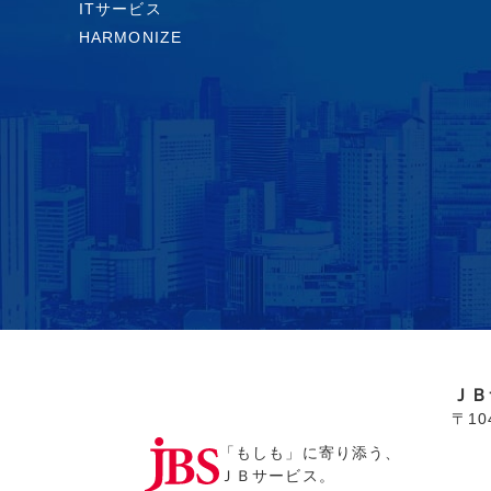
ITサービス
HARMONIZE
ＪＢ
〒1
「もしも」に寄り添う、
ＪＢサービス。