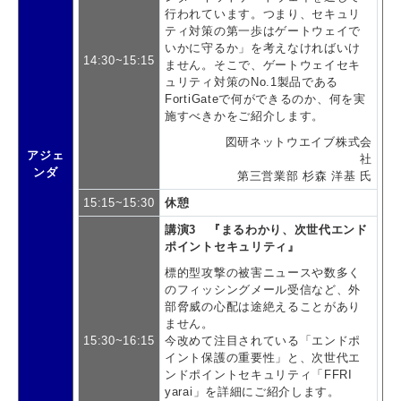
行われています。つまり、セキュリ
ティ対策の第一歩はゲートウェイで
いかに守るか」を考えなければいけ
14:30~15:15
ません。そこで、ゲートウェイセキ
ュリティ対策のNo.1製品である
FortiGateで何ができるのか、何を実
施すべきかをご紹介します。
図研ネットウエイブ株式会
アジェ
社
ンダ
第三営業部 杉森 洋基 氏
15:15~15:30
休憩
講演3 『まるわかり、次世代エンド
ポイントセキュリティ』
標的型攻撃の被害ニュースや数多く
のフィッシングメール受信など、外
部脅威の心配は途絶えることがあり
ません。
15:30~16:15
今改めて注目されている「エンドポ
イント保護の重要性」と、次世代エ
ンドポイントセキュリティ「FFRI
yarai」を詳細にご紹介します。