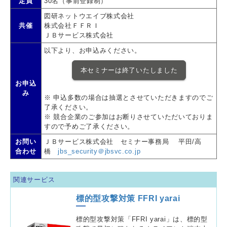
定員
30名（事前登録制）
図研ネットウエイブ株式会社
共催
株式会社ＦＦＲＩ
ＪＢサービス株式会社
以下より、お申込みください。
本セミナーは終了いたしました
お申込
み
※ 申込多数の場合は抽選とさせていただきますのでご
了承ください。
※ 競合企業のご参加はお断りさせていただいておりま
すので予めご了承ください。
お問い
ＪＢサービス株式会社 セミナー事務局 平田/高
合わせ
橋
jbs_security＠jbsvc.co.jp
関連サービス
標的型攻撃対策 FFRI yarai
標的型攻撃対策「FFRI yarai」は、標的型