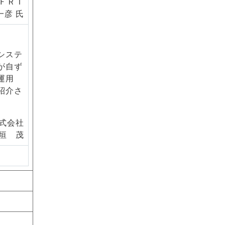
ＦＲＩ
一彦 氏
システ
が自ず
運用
紹介さ
式会社
垣 茂