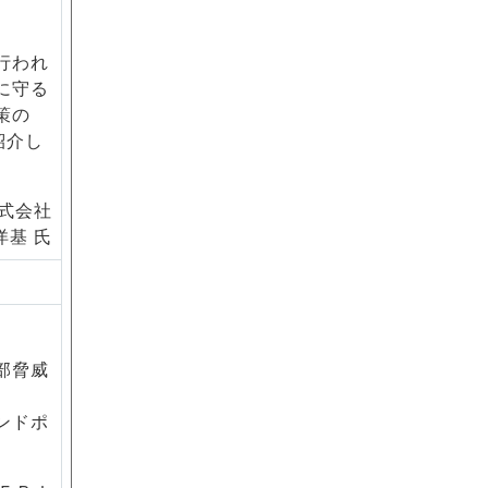
行われ
に守る
策の
紹介し
式会社
洋基 氏
部脅威
ンドポ