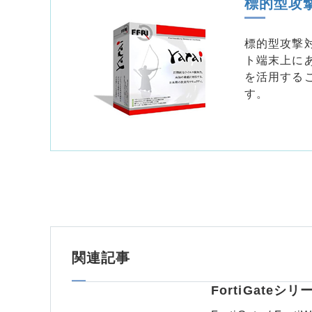
標的型攻撃対
標的型攻撃対
ト端末上に
を活用する
す。
関連記事
FortiGate