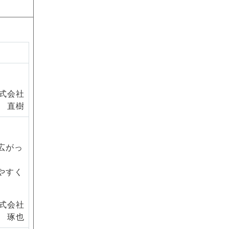
式会社
 直樹
広がっ
やすく
式会社
 琢也