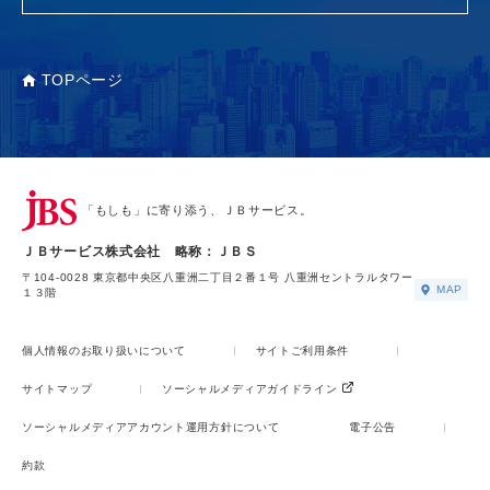
TOPページ
「もしも」に寄り添う、ＪＢサービス。
ＪＢサービス株式会社 略称：ＪＢＳ
〒104-0028 東京都中央区八重洲二丁目２番１号 八重洲セントラルタワー
MAP
１３階
個人情報のお取り扱いについて
サイトご利用条件
サイトマップ
ソーシャルメディアガイドライン
ソーシャルメディアアカウント運用方針について
電子公告
約款