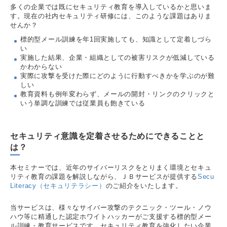
多くの企業では既にセキュリティ教育を導入しているかと思いま
す。現在の社内セキュリティ研修には、このような課題はありま
せんか？
標的型メール訓練を年1回実施しても、知識として定着しづら
い
実施した結果、企業・組織としての被害リスクが低減している
かわからない
実際に攻撃を受けた際にどのように行動すべきかを学ぶのが難
しい
教育資料も例年変わらず、メールの開封・リンクのクリックと
いう単調な訓練では従業員も飽きている
セキュリティ意識を定着させるためにできることと
は？
本セミナーでは、近年のサイバーリスクをとりまく環境とセキュ
リティ教育の課題を解説しながら、ＪＢサービスが提供する
Secu
Literacy（セキュリテラシー）
のご紹介をいたします。
当サービスは、様々なサイバー攻撃のテクニック・ツール・ノウ
ハウ等に精通した認定ホワイトハッカーがご支援する標的型メー
ル訓練・教育サービスです。セキュリティ教育を強化したい企業