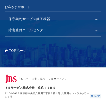
お客さまサポート
保守契約サービス終了機器
障害受付コールセンター
TOPページ
「もしも」に寄り添う、ＪＢサービス。
ＪＢサービス株式会社 略称：ＪＢＳ
〒104-0028 東京都中央区八重洲二丁目２番１号 八重洲セントラルタワー
MAP
１３階