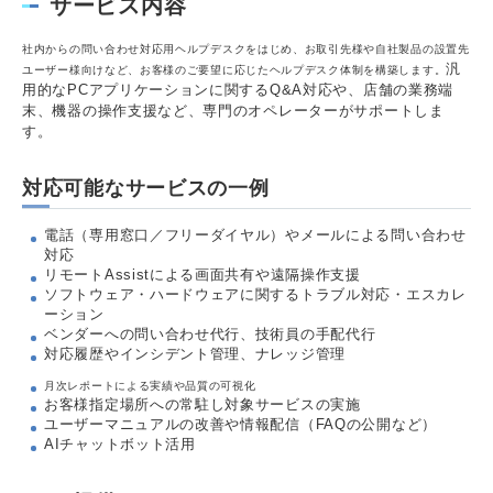
サービス内容
社内からの問い合わせ対応用ヘルプデスクをはじめ、お取引先様や自社製品の設置先
汎
ユーザー様向けなど、お客様のご要望に応じたヘルプデスク体制を構築します。
用的なPCアプリケーションに関するQ&A対応や、店舗の業務端
末、機器の操作支援など、専門のオペレーターがサポートしま
す。
対応可能なサービスの一例
電話（専用窓口／フリーダイヤル）やメールによる問い合わせ
対応
リモートAssistによる画面共有や遠隔操作支援
ソフトウェア・ハードウェアに関するトラブル対応・エスカレ
ーション
ベンダーへの問い合わせ代行、技術員の手配代行
対応履歴やインシデント管理、ナレッジ管理
月次レポートによる実績や品質の可視化
お客様指定場所への常駐し対象サービスの実施
ユーザーマニュアルの改善や情報配信（FAQの公開など）
AIチャットボット活用