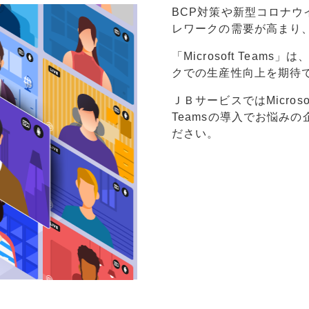
BCP対策や新型コロナウイ
レワークの需要が高まり
「Microsoft Tea
クでの生産性向上を期待
ＪＢサービスではMicrosof
Teamsの導入でお悩み
ださい。