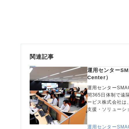
関連記事
運用センターSMAC（
Center）
運用センターSMA
間365日体制で
ービス株式会社は
支援・ソリューシ
運用センターSMAC（So