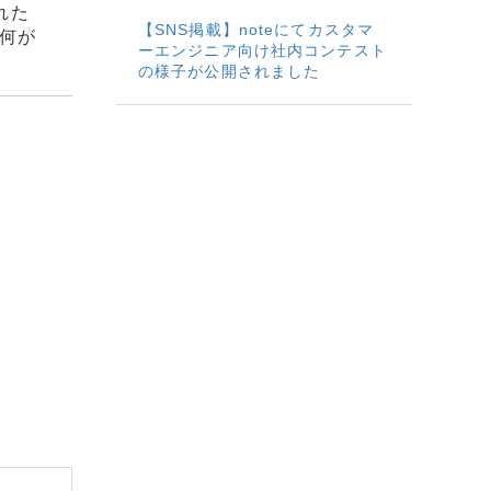
された
【SNS掲載】noteにてカスタマ
体何が
ーエンジニア向け社内コンテスト
の様子が公開されました