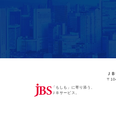
ＪＢ
〒1
「もしも」に寄り添う、
ＪＢサービス。