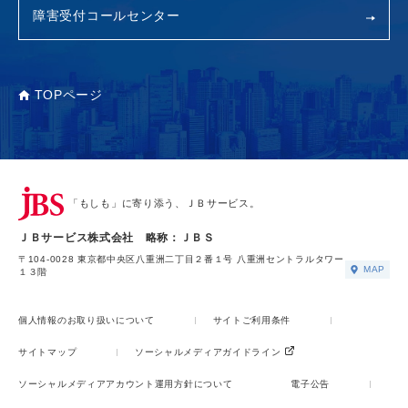
障害受付コールセンター
TOPページ
「もしも」に寄り添う、ＪＢサービス。
ＪＢサービス株式会社 略称：ＪＢＳ
〒104-0028 東京都中央区八重洲二丁目２番１号 八重洲セントラルタワー
MAP
１３階
個人情報のお取り扱いについて
サイトご利用条件
サイトマップ
ソーシャルメディアガイドライン
ソーシャルメディアアカウント運用方針について
電子公告