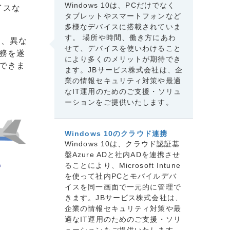
Windows 10は、PCだけでなく
イスな
タブレットやスマートフォンなど
多様なデバイスに搭載されていま
す。 場所や時間、働き方にあわ
ンは、異な
せて、デバイスを使いわけること
務を遂
により多くのメリットが期待でき
できま
ます。JBサービス株式会社は、企
業の情報セキュリティ対策や最適
なIT運用のためのご支援・ソリュ
ーションをご提供いたします。
Windows 10のクラウド連携
Windows 10は、クラウド認証基
盤Azure ADと社内ADを連携させ
ることにより、Microsoft Intune
を使って社内PCとモバイルデバ
イスを同一画面で一元的に管理で
きます。JBサービス株式会社は、
企業の情報セキュリティ対策や最
適なIT運用のためのご支援・ソリ
ューションをご提供いたします。