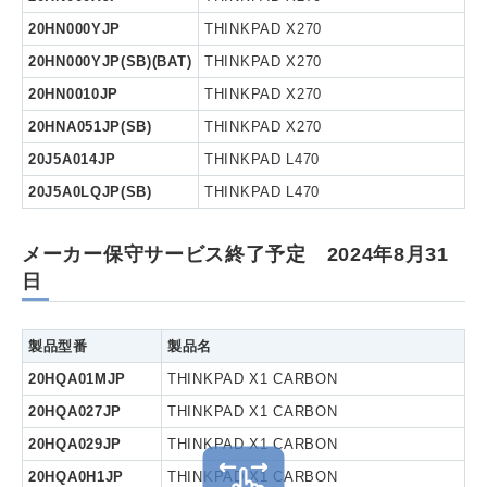
20HN000YJP
THINKPAD X270
20HN000YJP(SB)(BAT)
THINKPAD X270
20HN0010JP
THINKPAD X270
20HNA051JP(SB)
THINKPAD X270
20J5A014JP
THINKPAD L470
20J5A0LQJP(SB)
THINKPAD L470
メーカー保守サービス終了予定 2024年8月31
日
製品型番
製品名
20HQA01MJP
THINKPAD X1 CARBON
20HQA027JP
THINKPAD X1 CARBON
20HQA029JP
THINKPAD X1 CARBON
20HQA0H1JP
THINKPAD X1 CARBON