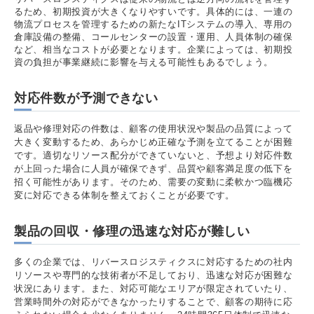
るため、初期投資が大きくなりやすいです。具体的には、一連の
物流プロセスを管理するための新たなITシステムの導入、専用の
倉庫設備の整備、コールセンターの設置・運用、人員体制の確保
など、相当なコストが必要となります。企業によっては、初期投
資の負担が事業継続に影響を与える可能性もあるでしょう。
対応件数が予測できない
返品や修理対応の件数は、顧客の使用状況や製品の品質によって
大きく変動するため、あらかじめ正確な予測を立てることが困難
です。適切なリソース配分ができていないと、予想より対応件数
が上回った場合に人員が確保できず、品質や顧客満足度の低下を
招く可能性があります。そのため、需要の変動に柔軟かつ臨機応
変に対応できる体制を整えておくことが必要です。
製品の回収・修理の迅速な対応が難しい
多くの企業では、リバースロジスティクスに対応するための社内
リソースや専門的な技術者が不足しており、迅速な対応が困難な
状況にあります。また、対応可能なエリアが限定されていたり、
営業時間外の対応ができなかったりすることで、顧客の期待に応