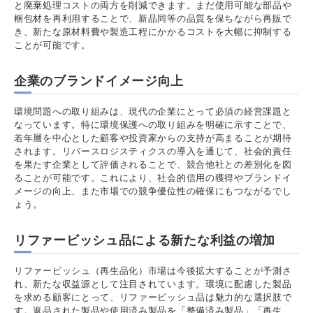
と廃棄処理コストの両方を削減できます。まだ使用可能な部品や
梱包材を再利用することで、新品同等の品質を保ちながら再販で
き、新たな原材料費や製造工程にかかるコストを大幅に抑制する
ことが可能です。
企業のブランドイメージ向上
環境問題への取り組みは、現代の企業にとって必須の経営課題と
なっています。特に環境保護への取り組みを明確に示すことで、
若年層を中心とした顧客や投資家からの支持が高まることが期待
されます。リバースロジスティクスの導入を通じて、社会的責任
を果たす企業として評価されることで、競合他社との差別化を図
ることが可能です。これにより、社会的信用の獲得やブランドイ
メージの向上、また市場での競争優位性の確保にもつながるでし
ょう。
リファービッシュ品による新たな利益の増加
リファービッシュ（再生品化）市場は今後拡大することが予測さ
れ、新たな収益源として注目されています。環境に配慮した製品
を求める顧客にとって、リファービッシュ品は魅力的な選択肢で
す。返品された製品や使用済み製品を「整備済み製品」「再生