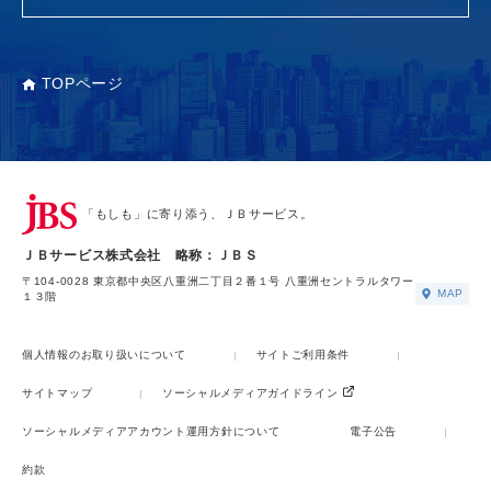
TOPページ
「もしも」に寄り添う、ＪＢサービス。
ＪＢサービス株式会社 略称：ＪＢＳ
〒104-0028 東京都中央区八重洲二丁目２番１号 八重洲セントラルタワー
MAP
１３階
個人情報のお取り扱いについて
サイトご利用条件
サイトマップ
ソーシャルメディアガイドライン
ソーシャルメディアアカウント運用方針について
電子公告
約款