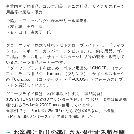
事業内容：釣用品、ゴルフ用品、テニス用品、サイクルスポーツ
用品等の製造・販売
ご協力：フィッシング生産本部リール製造部
（左）城 英樹 氏
（右）山口 由美子 氏
グローブライド株式会社様（以下グローブライド）は、「ライフ
タイム・スポーツ・カンパニー」をビジョンに、釣り用品、ゴル
フ用品、テニス用品、サイクルスポーツ用品等の製造・販売して
いるスポーツ用品メーカーです。
「ダイワ」ブランドをはじめ、ゴルフ用品の「ONOFF」（オノ
フ）、テニス用品の「Prince」（プリンス）、サイクルスポーツ
の「Corratec」（コラテック）・「FOCUS」（フォーカス）ブラ
ンドを展開しています。
グローブライド様は、約10年以上に渡り、製品開発に
3DSYSTEMS社製の3Dプリンターを使用しており、現在は最新機
種であるProJet® 2500Plusを使用しています。
当事例では、ProJet® 2500Plusならではの特徴や、旧機種
（ProJet3500シリーズ）との違いを伺いました。
お客様に釣りの楽しさを提供する製品開