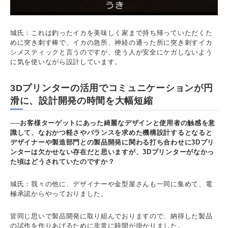
城氏：これは釣ったイカを美味しく家まで持ち帰っていただくた
めに突き刺す棒で、イカの急所、神経の通った所に突き刺すイカ
シメスティックと言うのですが、使う人が安全にケガしないよう
に気を使いながら設計しています。
3Dプリンターの活用でコミュニケーションが円
滑に、設計開発の時間を大幅短縮
──お客様ターゲットにあった綺麗なデザインと使用者の触感を意
識して、なおかつ軽さやバランスを求めた機構設計するとなると
デザイナーや製造部門との製品開発に関わる打ち合わせに3Dプリ
ンターは欠かせない存在だと思いますが、3Dプリンターがなかっ
た頃はどうされていたのですか？
城氏：我々の他に、デザイナーや金型屋さんも一同に集めて、電
極承認からやっておりました。
皆同じ思いで製品開発に取り組んでおりますので、納得した製品
の試作を作りあげるために非常に時間が掛かりました。