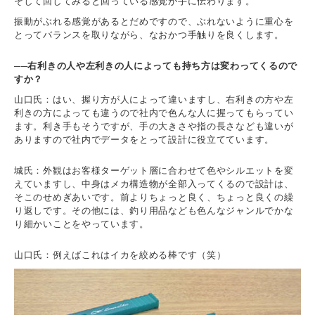
そして回してみると回っている感覚が手に伝わります。
振動がぶれる感覚があるとだめですので、ぶれないように重心を
とってバランスを取りながら、なおかつ手触りを良くします。
──右利きの人や左利きの人によっても持ち方は変わってくるので
すか？
山口氏：はい、握り方が人によって違いますし、右利きの方や左
利きの方によっても違うので社内で色んな人に握ってもらってい
ます。利き手もそうですが、手の大きさや指の長さなども違いが
ありますので社内でデータをとって設計に役立てています。
城氏：外観はお客様ターゲット層に合わせて色やシルエットを変
えていますし、中身はメカ構造物が全部入ってくるので設計は、
そこのせめぎあいです。前よりちょっと良く、ちょっと良くの繰
り返しです。その他には、釣り用品なども色んなジャンルでかな
り細かいことをやっています。
山口氏：例えばこれはイカを絞める棒です（笑）