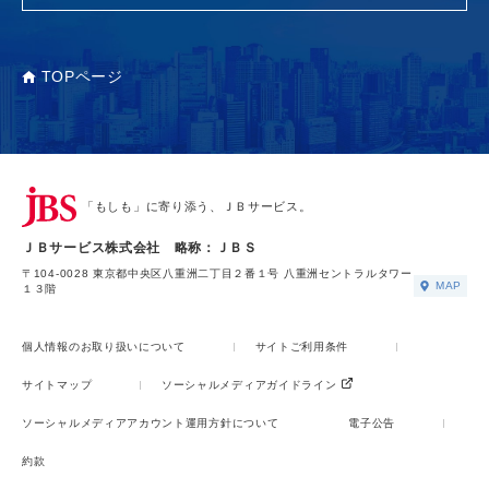
TOPページ
「もしも」に寄り添う、ＪＢサービス。
ＪＢサービス株式会社 略称：ＪＢＳ
〒104-0028 東京都中央区八重洲二丁目２番１号 八重洲セントラルタワー
MAP
１３階
個人情報のお取り扱いについて
サイトご利用条件
サイトマップ
ソーシャルメディアガイドライン
ソーシャルメディアアカウント運用方針について
電子公告
約款