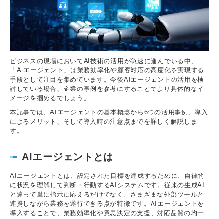
ビジネスの現場においてAI技術の活用が急速に進んでいる中、
「AIエージェント」は業務効率化や顧客対応の高度化を実現する
手段として注目を集めています。今後AIエージェントの活用を検
討している場合、企業の事例を参考にすることでより具体的なイ
メージを掴めるでしょう。
本記事では、AIエージェントの基本概念から6つの活用事例、導入
によるメリット、そして導入時の注意点までを詳しく解説しま
す。
AIエージェントとは
AIエージェントとは、設定された目標を達成するために、自律的
に状況を理解して判断・行動するAIシステムです。従来の生成AI
と違って単に指示に応えるだけでなく、さまざまな外部ツールと
連携しながら業務を遂行できる点が特徴です。AIエージェントを
導入することで、業務効率化や意思決定の支援、対応品質の均一