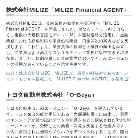
株式会社MILIZE「MILIZE Financial AGENT」
株式会社MILIZEは、金融業務の効率化を実現する「MILIZE
Financial AGENT」を開発しました。単なるチャットAIではな
く、複数の大規模言語モデル（LLM）を適材適所で活用し、金融
業務における顧客対応や事務処理業務、口座開設の案内などを支
援します。これにより、業務負荷の軽減と正確性の向上を両立
し、従業員はより高度なコンサルティング業務に集中できる環境
が整いました。規制が厳しい金融業界においても、AIエージェン
トの活用が進んでいることを示す事例です。
出典：株式会社MILIZE：MILIZEが、最新のAI技術であるエージ
ェントモデルを搭載した「MILIZE Financial AGENT」を発表
トヨタ自動車株式会社「OｰBeya」
トヨタ自動車は、AIエージェント「OｰBeya」を導入していま
す。トヨタ独自の経営手法である「大部屋制度」に由来し、実際
のエンジニアが持つ設計データや知識をもとに構成された9つのAI
エージェントが、分野ごとの業務・開発を支援する仕組みです。
社内に蓄積された知識やノウハウをデジタル化することで、開発
スピードの向上や若手人材への技術継承を実現し、人材の流動化