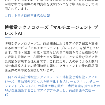
が進む中でも組織の知的資産を次世代へつなぐ取り組みとして活
用されています。
出典：トヨタ自動車株式会社
博報堂テクノロジーズ「マルチエージェント ブ
レストAI」
博報堂テクノロジーズは、商品開発におけるアイデア創出を支援
するAIサービス「マルチエージェント ブレストAI」を活用してい
ます。市場・製造・物流・営業などの専門知識を与えた複数のAI
に役割を分担させ、AI同士が自立議論することで多様な発想と意
思決定を実現する仕組みです。これにより、人の手による工数削
減や市場投入までの時間短縮を図り、クライアント企業の商品開
発全体の効率化を支援しています。
出典：株式会社博報堂テクノロジーズ：博報堂と博報堂テクノロ
ジーズ、商品開発プロセスを効率化する AIサービス「マルチエー
ジェント ブレストAI」の業務活用を開始 ―専門知識を持つ複数の
AIが自立議論することでアイデアを創出し、商品開発を支援―