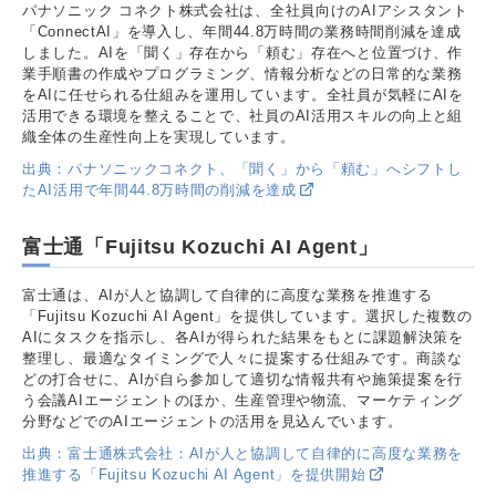
パナソニック コネクト株式会社は、全社員向けのAIアシスタント
「ConnectAI」を導入し、年間44.8万時間の業務時間削減を達成
しました。AIを「聞く」存在から「頼む」存在へと位置づけ、作
業手順書の作成やプログラミング、情報分析などの日常的な業務
をAIに任せられる仕組みを運用しています。全社員が気軽にAIを
活用できる環境を整えることで、社員のAI活用スキルの向上と組
織全体の生産性向上を実現しています。
出典：パナソニックコネクト、「聞く」から「頼む」へシフトし
たAI活用で年間44.8万時間の削減を達成
富士通「Fujitsu Kozuchi AI Agent」
富士通は、AIが人と協調して自律的に高度な業務を推進する
「Fujitsu Kozuchi AI Agent」を提供しています。選択した複数の
AIにタスクを指示し、各AIが得られた結果をもとに課題解決策を
整理し、最適なタイミングで人々に提案する仕組みです。商談な
どの打合せに、AIが自ら参加して適切な情報共有や施策提案を行
う会議AIエージェントのほか、生産管理や物流、マーケティング
分野などでのAIエージェントの活用を見込んでいます。
出典：富士通株式会社：AIが人と協調して自律的に高度な業務を
推進する「Fujitsu Kozuchi AI Agent」を提供開始