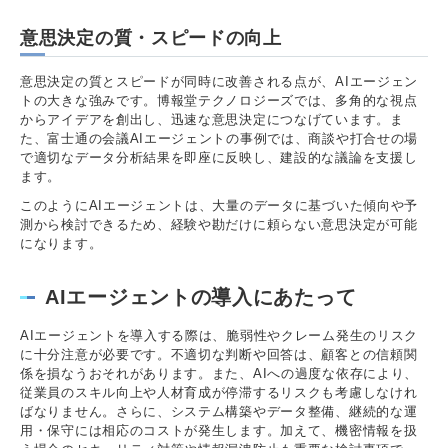
意思決定の質・スピードの向上
意思決定の質とスピードが同時に改善される点が、AIエージェン
トの大きな強みです。博報堂テクノロジーズでは、多角的な視点
からアイデアを創出し、迅速な意思決定につなげています。ま
た、富士通の会議AIエージェントの事例では、商談や打合せの場
で適切なデータ分析結果を即座に反映し、建設的な議論を支援し
ます。
このようにAIエージェントは、大量のデータに基づいた傾向や予
測から検討できるため、経験や勘だけに頼らない意思決定が可能
になります。
AIエージェントの導入にあたって
AIエージェントを導入する際は、脆弱性やクレーム発生のリスク
に十分注意が必要です。不適切な判断や回答は、顧客との信頼関
係を損なうおそれがあります。また、AIへの過度な依存により、
従業員のスキル向上や人材育成が停滞するリスクも考慮しなけれ
ばなりません。さらに、システム構築やデータ整備、継続的な運
用・保守には相応のコストが発生します。加えて、機密情報を扱