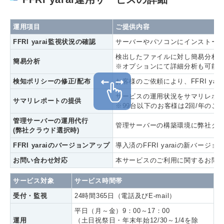
運用項目
ご提供内容
FFRI yarai監視状況の確認
サーバーやパソコンにインストールさ
検出したファイルに対し簡易分析
簡易分析
※オプションにて詳細分析も可能
検知ポリシーの修正/配布
お客様のご依頼により、FFRI y
サービスの運用状況をサマリレポ
サマリレポートの提供
※99台以下のお客様は2回/年のご
管理サーバーの運用代行
管理サーバーの構築環境に弊社ク
(弊社クラウド選択時)
FFRI yaraiのバージョンアップ
導入済のFFRI yaraiの新バ
お問い合わせ対応
本サービスのご利用に関するお問
サービス対象
サービス時間帯
受付・監視
24時間365日（電話及びE-mail）
平日（月～金）9：00～17：00
運用
（土日祝祭日・年末年始12/30～1/4を除