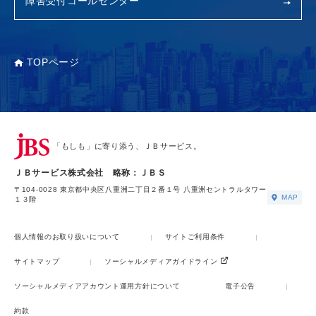
障害受付コールセンター
TOPページ
「もしも」に寄り添う、ＪＢサービス。
ＪＢサービス株式会社 略称：ＪＢＳ
〒104-0028 東京都中央区八重洲二丁目２番１号 八重洲セントラルタワー
MAP
１３階
個人情報のお取り扱いについて
サイトご利用条件
サイトマップ
ソーシャルメディアガイドライン
ソーシャルメディアアカウント運用方針について
電子公告
約款