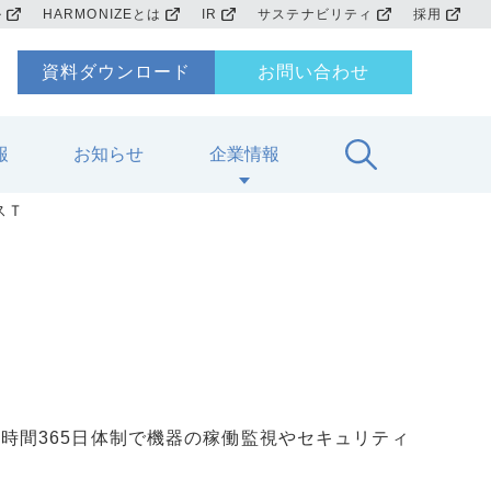
ル
HARMONIZEとは
IR
サステナビリティ
採用
資料ダウンロード
お問い合わせ
報
お知らせ
企業情報
スＴ
時間365日体制で機器の稼働監視やセキュリティ