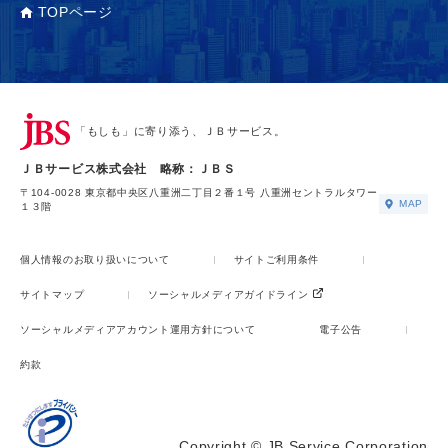
TOPページ
「もしも」に寄り添う、ＪＢサービス。
ＪＢサービス株式会社 略称：ＪＢＳ
〒104-0028 東京都中央区八重洲二丁目２番１号 八重洲セントラルタワー
MAP
１３階
個人情報のお取り扱いについて
サイトご利用条件
サイトマップ
ソーシャルメディアガイドライン
ソーシャルメディアアカウント運用方針について
電子公告
約款
Copyright © JB Service Corporation