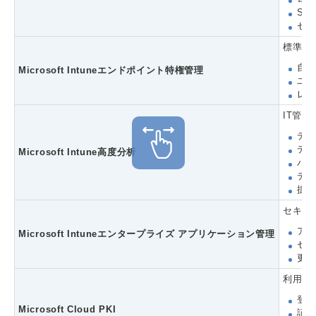
Se
セ
標準権
自
Microsoft Intuneエンドポイント特権管理
ユー
レ
IT管
デ
デ
Microsoft Intune高度分析
バ
デ
拡
セキュ
アプ
Microsoft Intuneエンタープライズ アプリケーション管理
セ
更
利用者
登録
Microsoft Cloud PKI
証