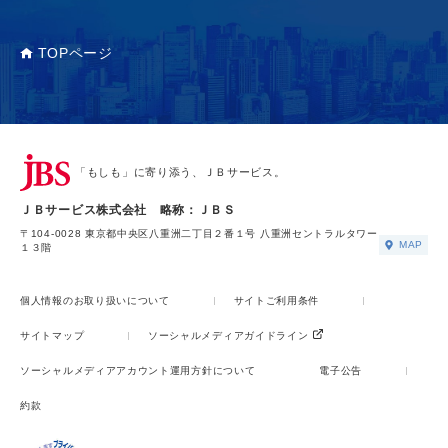
TOPページ
「もしも」に寄り添う、ＪＢサービス。
ＪＢサービス株式会社 略称：ＪＢＳ
〒104-0028 東京都中央区八重洲二丁目２番１号 八重洲セントラルタワー
MAP
１３階
個人情報のお取り扱いについて
サイトご利用条件
サイトマップ
ソーシャルメディアガイドライン
ソーシャルメディアアカウント運用方針について
電子公告
約款