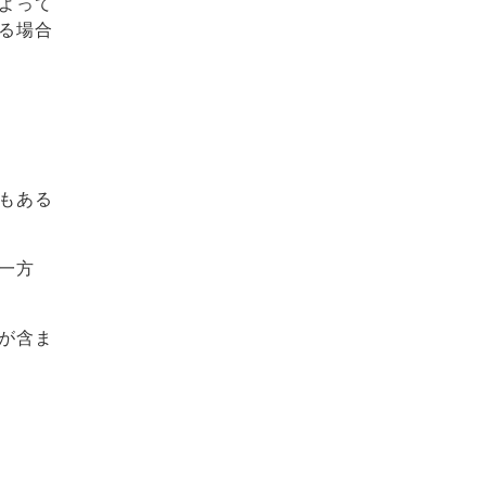
よって
る場合
もある
一方
が含ま