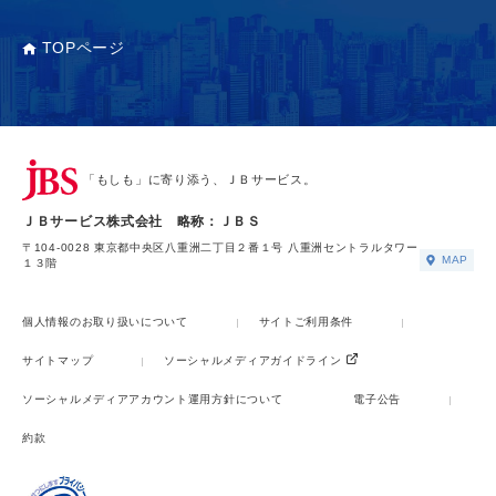
TOPページ
「もしも」に寄り添う、ＪＢサービス。
ＪＢサービス株式会社 略称：ＪＢＳ
〒104-0028 東京都中央区八重洲二丁目２番１号 八重洲セントラルタワー
MAP
１３階
個人情報のお取り扱いについて
サイトご利用条件
サイトマップ
ソーシャルメディアガイドライン
ソーシャルメディアアカウント運用方針について
電子公告
約款