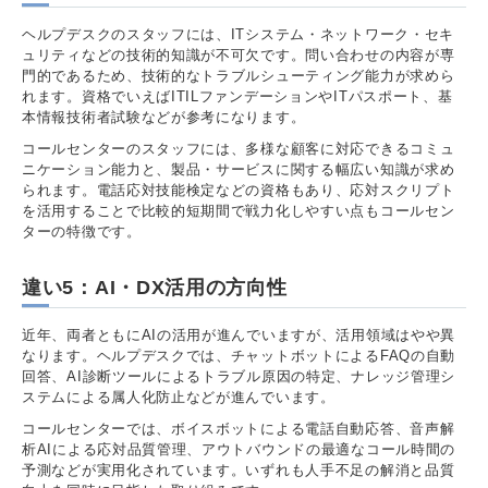
ヘルプデスクのスタッフには、ITシステム・ネットワーク・セキ
ュリティなどの技術的知識が不可欠です。問い合わせの内容が専
門的であるため、技術的なトラブルシューティング能力が求めら
れます。資格でいえばITILファンデーションやITパスポート、基
本情報技術者試験などが参考になります。
コールセンターのスタッフには、多様な顧客に対応できるコミュ
ニケーション能力と、製品・サービスに関する幅広い知識が求め
られます。電話応対技能検定などの資格もあり、応対スクリプト
を活用することで比較的短期間で戦力化しやすい点もコールセン
ターの特徴です。
違い5：AI・DX活用の方向性
近年、両者ともにAIの活用が進んでいますが、活用領域はやや異
なります。ヘルプデスクでは、チャットボットによるFAQの自動
回答、AI診断ツールによるトラブル原因の特定、ナレッジ管理シ
ステムによる属人化防止などが進んでいます。
コールセンターでは、ボイスボットによる電話自動応答、音声解
析AIによる応対品質管理、アウトバウンドの最適なコール時間の
予測などが実用化されています。いずれも人手不足の解消と品質