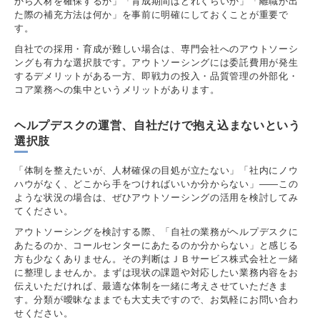
から人材を確保するか」「育成期間はどれくらいか」「離職が出
た際の補充方法は何か」を事前に明確にしておくことが重要で
す。
自社での採用・育成が難しい場合は、専門会社へのアウトソーシ
ングも有力な選択肢です。アウトソーシングには委託費用が発生
するデメリットがある一方、即戦力の投入・品質管理の外部化・
コア業務への集中というメリットがあります。
ヘルプデスクの運営、自社だけで抱え込まないという
選択肢
「体制を整えたいが、人材確保の目処が立たない」「社内にノウ
ハウがなく、どこから手をつければいいか分からない」――この
ような状況の場合は、ぜひアウトソーシングの活用を検討してみ
てください。
アウトソーシングを検討する際、「自社の業務がヘルプデスクに
あたるのか、コールセンターにあたるのか分からない」と感じる
方も少なくありません。その判断はＪＢサービス株式会社と一緒
に整理しませんか。まずは現状の課題や対応したい業務内容をお
伝えいただければ、最適な体制を一緒に考えさせていただきま
す。分類が曖昧なままでも大丈夫ですので、お気軽にお問い合わ
せください。