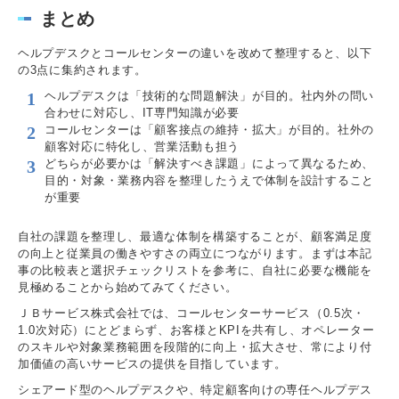
まとめ
ヘルプデスクとコールセンターの違いを改めて整理すると、以下
の3点に集約されます。
ヘルプデスクは「技術的な問題解決」が目的。社内外の問い
合わせに対応し、IT専門知識が必要
コールセンターは「顧客接点の維持・拡大」が目的。社外の
顧客対応に特化し、営業活動も担う
どちらが必要かは「解決すべき課題」によって異なるため、
目的・対象・業務内容を整理したうえで体制を設計すること
が重要
自社の課題を整理し、最適な体制を構築することが、顧客満足度
の向上と従業員の働きやすさの両立につながります。まずは本記
事の比較表と選択チェックリストを参考に、自社に必要な機能を
見極めることから始めてみてください。
ＪＢサービス株式会社では、コールセンターサービス（0.5次・
1.0次対応）にとどまらず、お客様とKPIを共有し、オペレーター
のスキルや対象業務範囲を段階的に向上・拡大させ、常により付
加価値の高いサービスの提供を目指しています。
シェアード型のヘルプデスクや、特定顧客向けの専任ヘルプデス