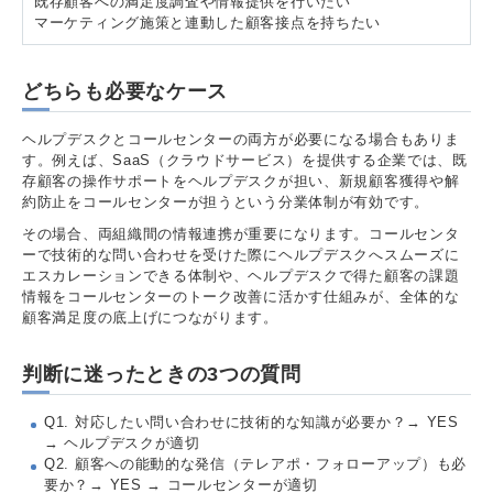
既存顧客への満足度調査や情報提供を行いたい
マーケティング施策と連動した顧客接点を持ちたい
どちらも必要なケース
ヘルプデスクとコールセンターの両方が必要になる場合もありま
す。例えば、SaaS（クラウドサービス）を提供する企業では、既
存顧客の操作サポートをヘルプデスクが担い、新規顧客獲得や解
約防止をコールセンターが担うという分業体制が有効です。
その場合、両組織間の情報連携が重要になります。コールセンタ
ーで技術的な問い合わせを受けた際にヘルプデスクへスムーズに
エスカレーションできる体制や、ヘルプデスクで得た顧客の課題
情報をコールセンターのトーク改善に活かす仕組みが、全体的な
顧客満足度の底上げにつながります。
判断に迷ったときの3つの質問
Q1. 対応したい問い合わせに技術的な知識が必要か？→ YES
→ ヘルプデスクが適切
Q2. 顧客への能動的な発信（テレアポ・フォローアップ）も必
要か？→ YES → コールセンターが適切