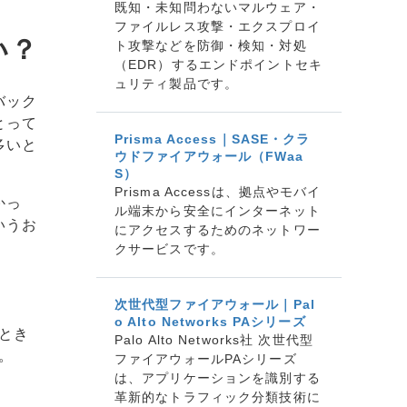
既知・未知問わないマルウェア・
ファイルレス攻撃・エクスプロイ
い？
ト攻撃などを防御・検知・対処
（EDR）するエンドポイントセキ
ュリティ製品です。
バック
とって
Prisma Access｜SASE・クラ
多いと
ウドファイアウォール（FWaa
S）
Prisma Accessは、拠点やモバイ
かっ
ル端末から安全にインターネット
いうお
にアクセスするためのネットワー
クサービスです。
次世代型ファイアウォール｜Pal
o Alto Networks PAシリーズ
とき
Palo Alto Networks社 次世代型
。
ファイアウォールPAシリーズ
は、アプリケーションを識別する
革新的なトラフィック分類技術に