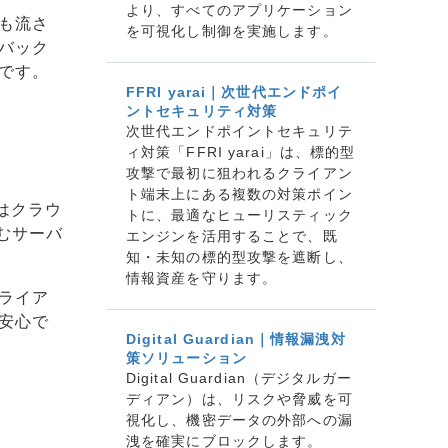
より、すべてのアプリケーション
も流さ
を可視化し制御を実施します。
バック
です。
FFRI yarai｜次世代エンドポイ
ントセキュリティ対策
次世代エンドポイントセキュリテ
ィ対策「FFRI yarai」は、標的型
攻撃で最初に狙われるクライアン
ト端末上にある複数の対策ポイン
後はクラウ
トに、最適なヒューリスティック
むサーバ
エンジンを活用することで、既
知・未知の標的型攻撃を遮断し、
情報資産を守ります。
ライア
安心で
Digital Guardian｜情報漏洩対
策ソリューション
Digital Guardian（デジタルガー
ディアン）は、リスクや脅威を可
視化し、機密データの外部への漏
洩を確実にブロックします。