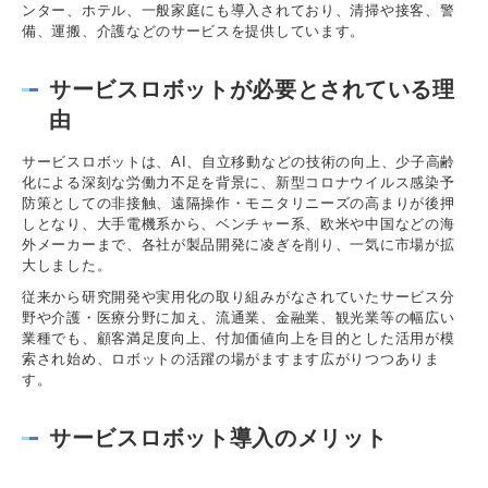
ンター、ホテル、一般家庭にも導入されており、清掃や接客、警
備、運搬、介護などのサービスを提供しています。
サービスロボットが必要とされている理
由
サービスロボットは、AI、自立移動などの技術の向上、少子高齢
化による深刻な労働力不足を背景に、新型コロナウイルス感染予
防策としての非接触、遠隔操作・モニタリニーズの高まりが後押
しとなり、大手電機系から、ベンチャー系、欧米や中国などの海
外メーカーまで、各社が製品開発に凌ぎを削り、一気に市場が拡
大しました。
従来から研究開発や実用化の取り組みがなされていたサービス分
野や介護・医療分野に加え、流通業、金融業、観光業等の幅広い
業種でも、顧客満足度向上、付加価値向上を目的とした活用が模
索され始め、ロボットの活躍の場がますます広がりつつありま
す。
サービスロボット導入のメリット