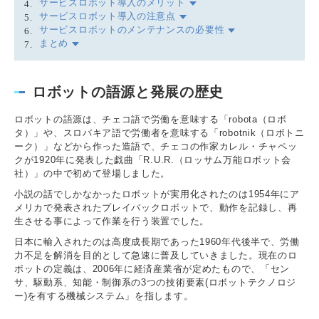
サービスロボット導入のメリット
サービスロボット導入の注意点
サービスロボットのメンテナンスの必要性
まとめ
ロボットの語源と発展の歴史
ロボットの語源は、チェコ語で労働を意味する「robota（ロボ
タ）」や、スロバキア語で労働者を意味する「robotnik（ロボトニ
ーク）」などから作った造語で、チェコの作家カレル・チャペッ
クが1920年に発表した戯曲「R.U.R.（ロッサム万能ロボット会
社）」の中で初めて登場しました。
小説の話でしかなかったロボットが実用化されたのは1954年にア
メリカで発表されたプレイバックロボットで、動作を記録し、再
生させる事によって作業を行う装置でした。
日本に輸入されたのは高度成長期であった1960年代後半で、労働
力不足を解消を目的として急速に普及していきました。現在のロ
ボットの定義は、2006年に経済産業省が定めたもので、「セン
サ、駆動系、知能・制御系の3つの技術要素(ロボットテクノロジ
ー)を有する機械システム」を指します。