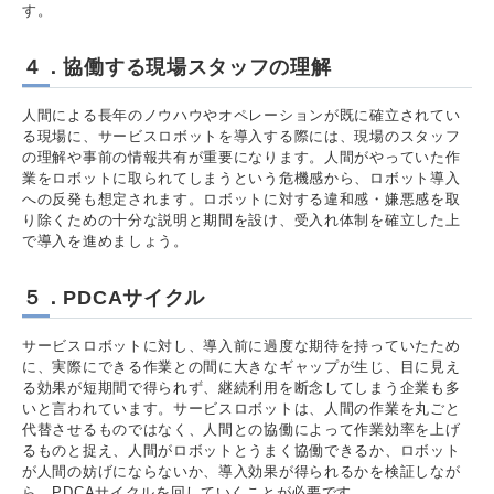
す。
４．協働する現場スタッフの理解
人間による長年のノウハウやオペレーションが既に確立されてい
る現場に、サービスロボットを導入する際には、現場のスタッフ
の理解や事前の情報共有が重要になります。人間がやっていた作
業をロボットに取られてしまうという危機感から、ロボット導入
への反発も想定されます。ロボットに対する違和感・嫌悪感を取
り除くための十分な説明と期間を設け、受入れ体制を確立した上
で導入を進めましょう。
５．PDCAサイクル
サービスロボットに対し、導入前に過度な期待を持っていたため
に、実際にできる作業との間に大きなギャップが生じ、目に見え
る効果が短期間で得られず、継続利用を断念してしまう企業も多
いと言われています。サービスロボットは、人間の作業を丸ごと
代替させるものではなく、人間との協働によって作業効率を上げ
るものと捉え、人間がロボットとうまく協働できるか、ロボット
が人間の妨げにならないか、導入効果が得られるかを検証しなが
ら、PDCAサイクルを回していくことが必要です。