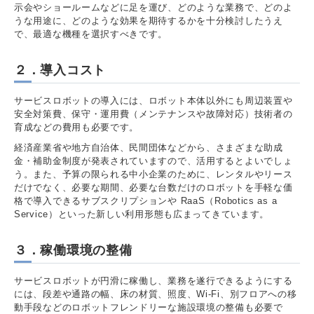
示会やショールームなどに足を運び、どのような業務で、どのよ
うな用途に、どのような効果を期待するかを十分検討したうえ
で、最適な機種を選択すべきです。
２．導入コスト
サービスロボットの導入には、ロボット本体以外にも周辺装置や
安全対策費、保守・運用費（メンテナンスや故障対応）技術者の
育成などの費用も必要です。
経済産業省や地方自治体、民間団体などから、さまざまな助成
金・補助金制度が発表されていますので、活用するとよいでしょ
う。また、予算の限られる中小企業のために、レンタルやリース
だけでなく、必要な期間、必要な台数だけのロボットを手軽な価
格で導入できるサブスクリプションや RaaS（Robotics as a
Service）といった新しい利用形態も広まってきています。
３．稼働環境の整備
サービスロボットが円滑に稼働し、業務を遂行できるようにする
には、段差や通路の幅、床の材質、照度、Wi-Fi、別フロアへの移
動手段などのロボットフレンドリーな施設環境の整備も必要で