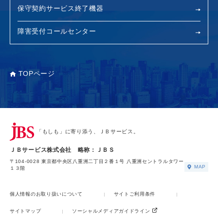
保守契約サービス終了機器
障害受付コールセンター
TOPページ
「もしも」に寄り添う、ＪＢサービス。
ＪＢサービス株式会社 略称：ＪＢＳ
〒104-0028 東京都中央区八重洲二丁目２番１号 八重洲セントラルタワー
MAP
１３階
個人情報のお取り扱いについて
サイトご利用条件
サイトマップ
ソーシャルメディアガイドライン