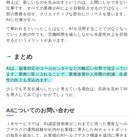
例えば、新しいものを生み出すというのは、人間にしかできない
仕事です。すべての業務がAIにより自動化させるのではなく、一
部の業務を任せ、クリエイティブな部分にリソースを使います。
AIに仕事がすべ
て奪われるといったことはなく、AIを活用することで少なくなっ
ていく人材の中でも、労働時間を減らしながら生産性向上を目指
せるというメリットがあります。
まとめ
AIは、顧客対応やコールセンターなどの幅広い分野で役立ってい
ます。業務に取り入れることで、業務改善や人件費の削減、生産
性の向上も見込めます。
少しでも不安を減らしたいと考えている場合は、目的を定めてAI
を導入してみてはいかがでしょうか。
AIについてのお問い合わせ
ＪＢサービスでは、AI認定技術者がこれまでに培った豊富なヘル
プデスクの運用経験や社内やお客様に導入したAIチャットボット
の知見を総合して、お客様のAIヘルプデスク構築を成功に導きま