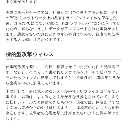
まう事があります。
実際にあったケースでは、社員が自宅で仕事をするために、会社
のPCからネットワーク上の共有ドライブへファイルを保存した
後、自宅のPCにつないだ際に、P2Pソフトがパソコンに入ってい
たため、知らないうちにデータがアップロードされた事例があり
ます。悪意がないだけに起きやすい事例ですので、自宅でも仕事
をする人は特に注意が必要です。
標的型攻撃ウィルス
仕事関係者を装い、「先日ご相談させていただいた件の見積書で
す」などと、それらしく書かれたファイルをメールで送りつけ、
開いたらウィルスに感染してしまうという事件が、2009年ごろか
ら企業を中心に多発しています。
予防として、身に覚えのないメールや怪しいファイルは開かない
事です。以前は、よく読むと文章が変な変換をされていて、すぐ
に怪しいメールだと判断できたものの、現在では、件名だけでな
く文面も普段からのやり取りのように、違和感のないものも多数
存在します。攻撃者の心理攻撃に泳がされないように気を付けま
しょう。