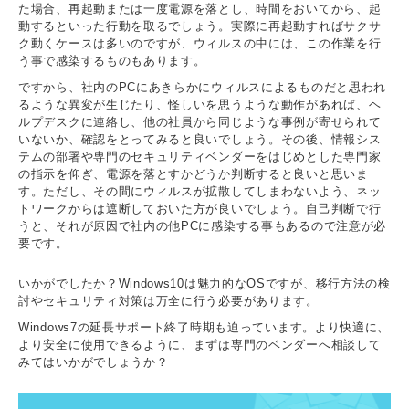
た場合、再起動または一度電源を落とし、時間をおいてから、起
動するといった行動を取るでしょう。実際に再起動すればサクサ
ク動くケースは多いのですが、ウィルスの中には、この作業を行
う事で感染するものもあります。
ですから、社内のPCにあきらかにウィルスによるものだと思われ
るような異変が生じたり、怪しいを思うような動作があれば、ヘ
ルプデスクに連絡し、他の社員から同じような事例が寄せられて
いないか、確認をとってみると良いでしょう。その後、情報シス
テムの部署や専門のセキュリティベンダーをはじめとした専門家
の指示を仰ぎ、電源を落とすかどうか判断すると良いと思いま
す。ただし、その間にウィルスが拡散してしまわないよう、ネッ
トワークからは遮断しておいた方が良いでしょう。自己判断で行
うと、それが原因で社内の他PCに感染する事もあるので注意が必
要です。
いかがでしたか？Windows10は魅力的なOSですが、移行方法の検
討やセキュリティ対策は万全に行う必要があります。
Windows7の延長サポート終了時期も迫っています。より快適に、
より安全に使用できるように、まずは専門のベンダーへ相談して
みてはいかがでしょうか？