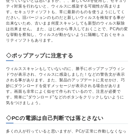
使っていないとは思いますが、、、新しいOSを使用し、セキュリ
ティ対策を行わないと、ウィルスに感染する可能性が高まりま
す。セキュリティソフトも、常に最新のものを使うようにしてく
ださい。旧バージョンのものだと新しいウィルスを検知する事が
出来ないため、古いまま何度スキャンしても新型のウィルス駆除
は出来ません。 また、はじめから導入しておくことで、PC内の変
な挙動を察知し、ウィルスが動かないように隔離しておくセキュ
リティソフトもあります。
◇ポップアップに注意する
ウィルススキャンもしていないのに、勝手にポップアップウィン
ドウが表示され、ウィルスに感染しました！などの警告文が表示
される事があります。また、製品のアップデートに見せかけ、巧
妙にダウンロードを促すメッセージが表示される場合がありま
す。画面も非常によく似せて作られているので、注意が必要で
す。簡単に"ダウンロード"などのボタンをクリックしないように
気をつけましょう。
◇PCの電源は自己判断では落とさない
多くの人が行っていると思いますが、PCが正常に作動しなくなっ