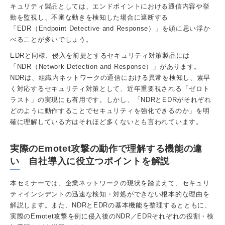
キュリティ製品としては、エンドポイントにおける通信内容や挙
動を監視し、不審な動きを検知した場合に遮断する
「EDR（Endpoint Detective and Response）」を頭に思い浮か
べることが多いでしょう。
EDRと同様、侵入を前提とするセキュリティ対策製品には
「NDR（Network Detection and Response）」があります。
NDRは、組織内ネットワークの通信における異常を検知し、素早
く対応するセキュリティ対策として、近年重要視される「ゼロト
ラスト」の実現にも有用です。しかし、「NDRとEDRがそれぞれ
どのように動作することでセキュリティを強化できるのか」を明
確に理解している方はそれほど多くないとも言われています。
実際のEmotet攻撃の動作で理解する機能の違
い 自社導入に役立つポイントを解説
本セミナーでは、企業ネットワークの現状を踏まえて、セキュリ
ティインシデントの迅速な検知・対処ができない根本的な理由を
解説します。また、NDRとEDRの基本機能を整理するとともに、
実際のEmotet攻撃を例に侵入後のNDR／EDRそれぞれの役割・検