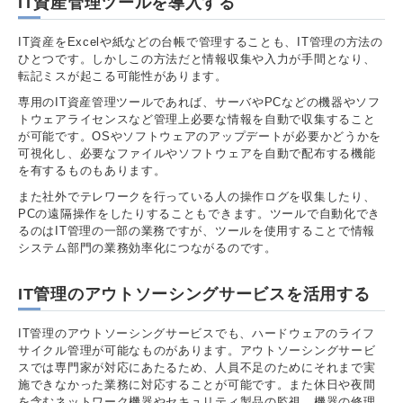
IT資産管理ツールを導入する
IT資産をExcelや紙などの台帳で管理することも、IT管理の方法の
ひとつです。しかしこの方法だと情報収集や入力が手間となり、
転記ミスが起こる可能性があります。
専用のIT資産管理ツールであれば、サーバやPCなどの機器やソフ
トウェアライセンスなど管理上必要な情報を自動で収集すること
が可能です。OSやソフトウェアのアップデートが必要かどうかを
可視化し、必要なファイルやソフトウェアを自動で配布する機能
を有するものもあります。
また社外でテレワークを行っている人の操作ログを収集したり、
PCの遠隔操作をしたりすることもできます。ツールで自動化でき
るのはIT管理の一部の業務ですが、ツールを使用することで情報
システム部門の業務効率化につながるのです。
IT管理のアウトソーシングサービスを活用する
IT管理のアウトソーシングサービスでも、ハードウェアのライフ
サイクル管理が可能なものがあります。アウトソーシングサービ
スでは専門家が対応にあたるため、人員不足のためにそれまで実
施できなかった業務に対応することが可能です。また休日や夜間
を含むネットワーク機器やセキュリティ製品の監視、機器の修理