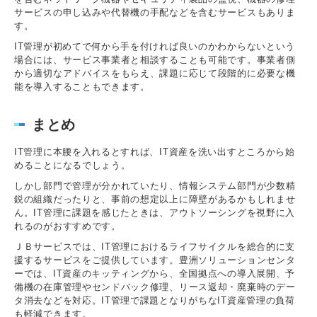
サービスの申し込みや代替機の手配などを含むサービスもありま
す。
IT管理が初めてで何から手を付ければ良いのかわからないという
場合には、サービス事業者と相談することも可能です。事業者側
から適切なアドバイスをもらえ、課題に応じて段階的に必要な機
能を導入することもできます。
まとめ
IT管理に本腰を入れるとすれば、IT資産を洗い出すところから始
めることになるでしょう。
しかし部門で管理が分かれていたり、情報システム部門が少数精
鋭の組織だったりと、事前の想定以上に障壁があるかもしれませ
ん。IT管理に課題を感じたときは、アウトソーシングを視野に入
れるのがおすすめです。
ＪＢサービスでは、IT管理におけるライフサイクルを総合的に支
援するサービスをご提供しています。豊洲ソリューションセンタ
ーでは、IT資産のキッティングから、全国拠点への導入展開、予
備機の在庫管理やセンドバック修理、リース返却・廃棄時のデー
タ消去などを対応。IT管理で課題となりがちなIT資産管理の負荷
も軽減できます。