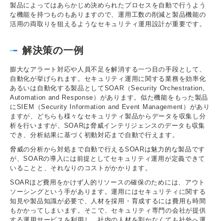
製品によってはあらかじめ決められたプロセスを自動で行うよう
な機能を持つものもありますので、運用工数の削減と製品機能の
活用の両取りを狙えるようなセキュリティ運用設計が重要です。
解決策の一例
膨大なアラート対応や人員不足を解消する一つ目の手段として、
自動化が挙げられます。セキュリティ運用に関する業務を効率化
あるいは自動化する製品としてSOAR（Security Orchestration,
Automation and Response）があります。似た機能をもった製品
にSIEM（Security Information and Event Management）があり
ますが、どちらも様々なセキュリティ製品からデータを収集し分
析を行いますが、SOARは脅威インテリジェンスのデータも収集
でき、分析結果に基づく初動対応まで自動で行えます。
脅威の分析から対処まで自動で行えるSOARは魅力的な製品です
が、SOARの導入には前提としてセキュリティ運用が定義できて
いることと、それなりのコストがかかります。
SOARほど費用をかけず人的リソースの確保のためには、アウト
ソーシングという手があります。運用にはセキュリティに関する
知見や製品知識が必要で、人材を採用・育成するには費用も時間
もかかってしまいます。そこで、セキュリティ専門の会社が提供
する運用サービスを利用し、社内の人材を割かなくても社外へ運