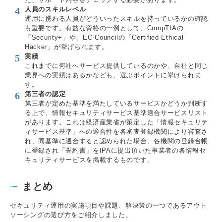
人員のスキルレベル
運用に携わる人員がどういったスキルを持っているかの確認
も重要です。有益な資格の一例として、CompTIAの
「Security+」や、EC-Councilの「Certified Ethical
Hacker」が挙げられます。
実績
これまでに何社へサービス提供しているのかや、自社と同じ
業界への実績はあるかなども、選ぶポイントに挙げられま
す。
第三者の認定
第三者が定めた基準を満たしているサービスかどうか判断す
る上で、情報セキュリティサービス基準適合サービスリスト
があります。これは経済産業省が策定した「情報セキュリテ
ィサービス基準」への適合性を各審査登録機関により審査さ
れ、同基準に適合すると認められた場合、各機関の登録台帳
に登録され「誓約書」をIPAに提出頂いた事業者の各情報セ
キュリティサービスを掲載するものです。
まとめ
セキュリティ運用の実施項目や課題、解決策の一つであるアウト
ソーシングの選び方をご紹介しました。