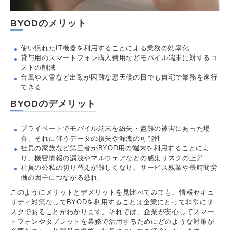
BYODのメリット
使い慣れたIT機器を利用することによる業務の効率化
貸与用のスマートフォン購入費用などモバイル端末に対するコ
ストの削減
台風や大雪など出勤が困難な悪天候の日でも自宅で業務を遂行
できる
BYODのデメリット
プライベートでモバイル端末を紛失・盗難の被害にあった場
合、それに伴うデータの損失や漏洩の可能性
社員の家族など第三者がBYOD用の端末を利用することによ
り、機密情報の漏洩やマルウェアなどの感染リスクの上昇
社員の公私の切り替えが難しくなり、サービス残業や長時間労
働の因子につながる恐れ
このようにメリットとデメリットを見比べてみても、情報セキュ
リティ対策なしでBYODを利用することは企業にとって非常にリ
スクであることがわかります。それでは、企業が安心してスマー
トフォンやタブレットを業務で活用するためにどのような対策が