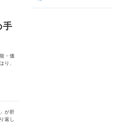
め手
能・価
はり、
」が肝
り返し