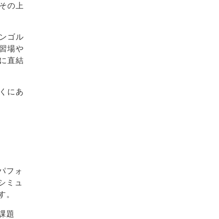
その上
ンゴル
習場や
に直結
くにあ
パフォ
シミュ
す。
課題