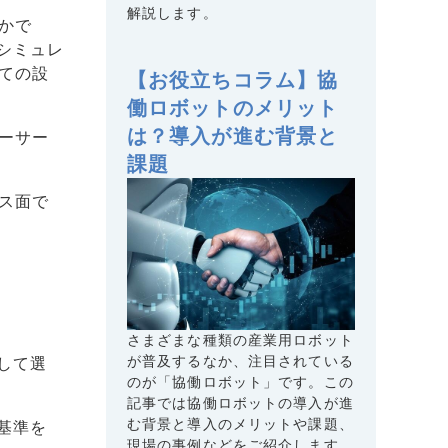
解説します。
かで
シミュレ
ての設
【お役立ちコラム】協
働ロボットのメリット
は？導入が進む背景と
ーサー
課題
ス面で
さまざまな種類の産業用ロボット
が普及するなか、注目されている
して選
のが「協働ロボット」です。この
記事では協働ロボットの導入が進
む背景と導入のメリットや課題、
基準を
現場の事例などをご紹介します。