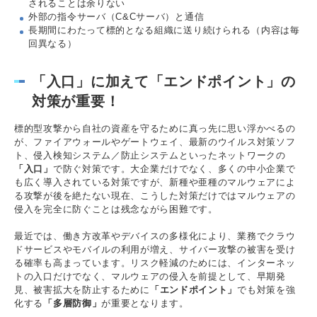
されることは余りない
外部の指令サーバ（C&Cサーバ）と通信
長期間にわたって標的となる組織に送り続けられる（内容は毎
回異なる）
「入口」に加えて「エンドポイント」の
対策が重要！
標的型攻撃から自社の資産を守るために真っ先に思い浮かべるの
が、ファイアウォールやゲートウェイ、最新のウイルス対策ソフ
ト、侵入検知システム／防止システムといったネットワークの
「入口」
で防ぐ対策です。大企業だけでなく、多くの中小企業で
も広く導入されている対策ですが、新種や亜種のマルウェアによ
る攻撃が後を絶たない現在、こうした対策だけではマルウェアの
侵入を完全に防ぐことは残念ながら困難です。
最近では、働き方改革やデバイスの多様化により、業務でクラウ
ドサービスやモバイルの利用が増え、サイバー攻撃の被害を受け
る確率も高まっています。リスク軽減のためには、インターネッ
トの入口だけでなく、マルウェアの侵入を前提として、早期発
見、被害拡大を防止するために
「エンドポイント」
でも対策を強
化する
「多層防御」
が重要となります。