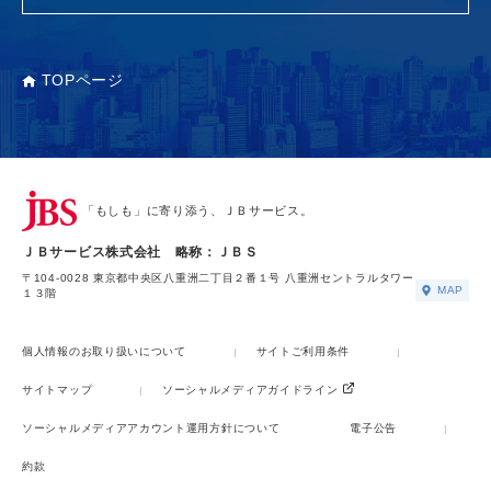
TOPページ
「もしも」に寄り添う、ＪＢサービス。
ＪＢサービス株式会社 略称：ＪＢＳ
〒104-0028 東京都中央区八重洲二丁目２番１号 八重洲セントラルタワー
MAP
１３階
個人情報のお取り扱いについて
サイトご利用条件
サイトマップ
ソーシャルメディアガイドライン
ソーシャルメディアアカウント運用方針について
電子公告
約款