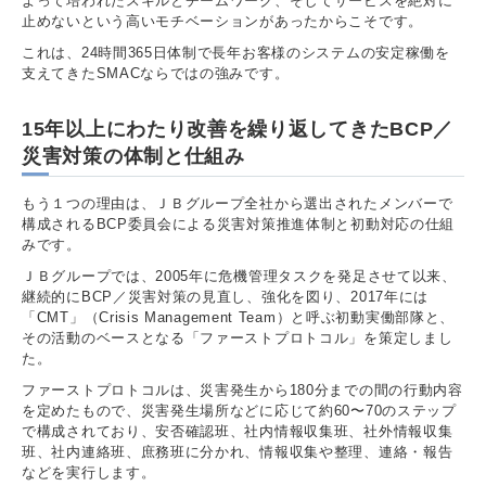
よって培われたスキルとチームワーク、そしてサービスを絶対に
止めないという高いモチベーションがあったからこそです。
これは、24時間365日体制で長年お客様のシステムの安定稼働を
支えてきたSMACならではの強みです。
15年以上にわたり改善を繰り返してきたBCP／
災害対策の体制と仕組み
もう１つの理由は、ＪＢグループ全社から選出されたメンバーで
構成されるBCP委員会による災害対策推進体制と初動対応の仕組
みです。
ＪＢグループでは、2005年に危機管理タスクを発足させて以来、
継続的にBCP／災害対策の見直し、強化を図り、2017年には
「CMT」（Crisis Management Team）と呼ぶ初動実働部隊と、
その活動のベースとなる「ファーストプロトコル」を策定しまし
た。
ファーストプロトコルは、災害発生から180分までの間の行動内容
を定めたもので、災害発生場所などに応じて約60〜70のステップ
で構成されており、安否確認班、社内情報収集班、社外情報収集
班、社内連絡班、庶務班に分かれ、情報収集や整理、連絡・報告
などを実行します。