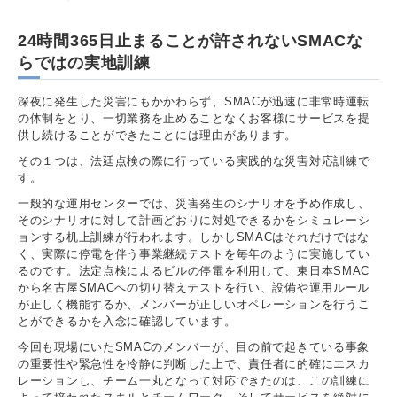
24時間365日止まることが許されないSMACな
らではの実地訓練
深夜に発生した災害にもかかわらず、SMACが迅速に非常時運転
の体制をとり、一切業務を止めることなくお客様にサービスを提
供し続けることができたことには理由があります。
その１つは、法廷点検の際に行っている実践的な災害対応訓練で
す。
一般的な運用センターでは、災害発生のシナリオを予め作成し、
そのシナリオに対して計画どおりに対処できるかをシミュレーシ
ョンする机上訓練が行われます。しかしSMACはそれだけではな
く、実際に停電を伴う事業継続テストを毎年のように実施してい
るのです。法定点検によるビルの停電を利用して、東日本SMAC
から名古屋SMACへの切り替えテストを行い、設備や運用ルール
が正しく機能するか、メンバーが正しいオペレーションを行うこ
とができるかを入念に確認しています。
今回も現場にいたSMACのメンバーが、目の前で起きている事象
の重要性や緊急性を冷静に判断した上で、責任者に的確にエスカ
レーションし、チーム一丸となって対応できたのは、この訓練に