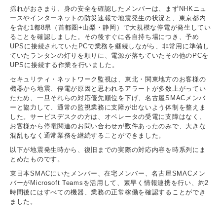
揺れがおさまり、身の安全を確認したメンバーは、まずNHKニュ
ースやインターネットの防災速報で地震発生の状況と、東京都内
を含む1都8県（首都圏+山梨・静岡）で大規模な停電が発生してい
ることを確認しました。その後すぐに各自持ち場につき、予め
UPSに接続されていたPCで業務を継続しながら、非常用に準備し
ていたランタンの灯りを頼りに、電源が落ちていたその他のPCを
UPSに接続する作業を行いました。
セキュリティ・ネットワーク監視は、東北・関東地方のお客様の
機器から地震、停電が原因と思われるアラートが多数上がってい
たため、一旦それらの対応優先順位を下げ、名古屋SMACメンバ
ーと協力して、通常の監視業務に支障が出ないよう体制を整えま
した。サービスデスクの方は、オペレータの受電に支障はなく、
お客様から停電関連のお問い合わせが数件あったのみで、大きな
混乱もなく通常業務を継続することができました。
以下が地震発生時から、復旧までの実際の対応内容を時系列にま
とめたものです。
東日本SMACにいたメンバー、在宅メンバー、名古屋SMACメン
バーがMicrosoft Teamsを活用して、素早く情報連携を行い、約2
時間後にはすべての機器、業務の正常稼働を確認することができ
ました。