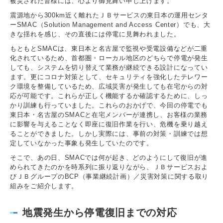
被災された皆様には、心より御見舞い申し上げます。
震源地から300km近く離れたＪＢサービスの東日本の運用センタ
ーSMAC（Solution Management and Access Center）でも、大
きな揺れを感じ、その直後には停電に見舞われました。
もともとSMACは、東日本と名古屋で監視や受電設備などが二重
化されているため、首都圏・ローカル地区のどちらで停電が発生
しても、システムを切り替えて業務が継続できる設計になってい
ます。更にコロナ対策として、セキュリティを強化したテレワー
ク環境を整備しているため、広域災害が発生しても在宅からの対
応が可能です。これらが正しく機能するか確認するために、しっ
かり訓練も行っていました。これらのおかげで、今回の停電でも
東日本・名古屋のSMACと在宅メンバーが連携し、お客様の業務
に影響を与えることなく即座に復旧作業を行い、危機を乗り越え
ることができました。しかし実際には、事前の対策・訓練では想
定していなかった事象も発生していたのです。
そこで、あの日、SMACでは何が起き、どのようにして復旧が進
められてきたのかを時系列に振り返りながら、ＪＢサービスおよ
びＪＢグループのBCP（事業継続計画）／災害対策に関する取り
組みをご紹介します。
地震発生から停電復旧までの対応