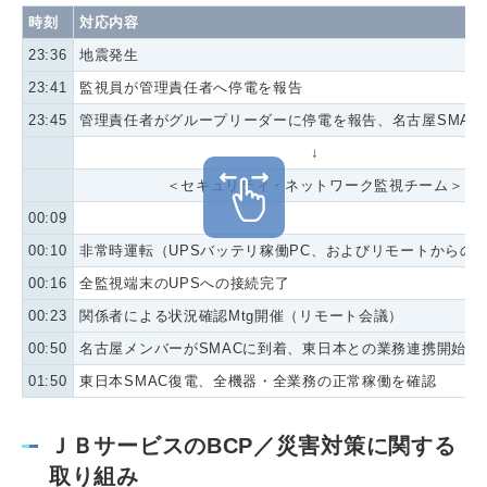
時刻
対応内容
23:36
地震発生
23:41
監視員が管理責任者へ停電を報告
23:45
管理責任者がグループリーダーに停電を報告、名古屋SMAC
↓
＜セキュリティ・ネットワーク監視チーム＞
00:09
00:10
非常時運転（UPSバッテリ稼働PC、およびリモートからの
00:16
全監視端末のUPSへの接続完了
00:23
関係者による状況確認Mtg開催（リモート会議）
00:50
名古屋メンバーがSMACに到着、東日本との業務連携開始
01:50
東日本SMAC復電、全機器・全業務の正常稼働を確認
ＪＢサービスのBCP／災害対策に関する
取り組み