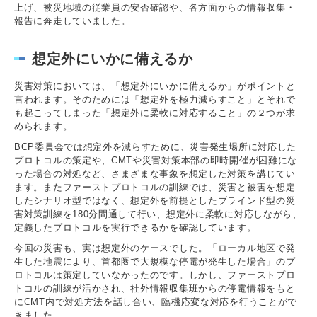
上げ、被災地域の従業員の安否確認や、各方面からの情報収集・
報告に奔走していました。
想定外にいかに備えるか
災害対策においては、「想定外にいかに備えるか」がポイントと
言われます。そのためには「想定外を極力減らすこと」とそれで
も起こってしまった「想定外に柔軟に対応すること」の２つが求
められます。
BCP委員会では想定外を減らすために、災害発生場所に対応した
プロトコルの策定や、CMTや災害対策本部の即時開催が困難にな
った場合の対処など、さまざまな事象を想定した対策を講じてい
ます。またファーストプロトコルの訓練では、災害と被害を想定
したシナリオ型ではなく、想定外を前提としたブラインド型の災
害対策訓練を180分間通して行い、想定外に柔軟に対応しながら、
定義したプロトコルを実行できるかを確認しています。
今回の災害も、実は想定外のケースでした。「ローカル地区で発
生した地震により、首都圏で大規模な停電が発生した場合」のプ
ロトコルは策定していなかったのです。しかし、ファーストプロ
トコルの訓練が活かされ、社外情報収集班からの停電情報をもと
にCMT内で対処方法を話し合い、臨機応変な対応を行うことがで
きました。